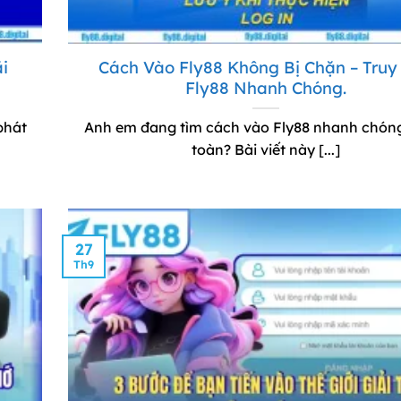
i
Cách Vào Fly88 Không Bị Chặn – Truy
Fly88 Nhanh Chóng.
phát
Anh em đang tìm cách vào Fly88 nhanh chón
toàn? Bài viết này [...]
27
Th9