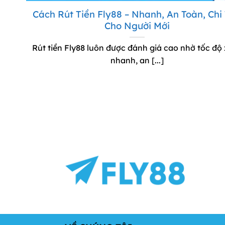
Cách Rút Tiền Fly88 – Nhanh, An Toàn, Chi 
Cho Người Mới
Rút tiền Fly88 luôn được đánh giá cao nhờ tốc độ 
nhanh, an [...]