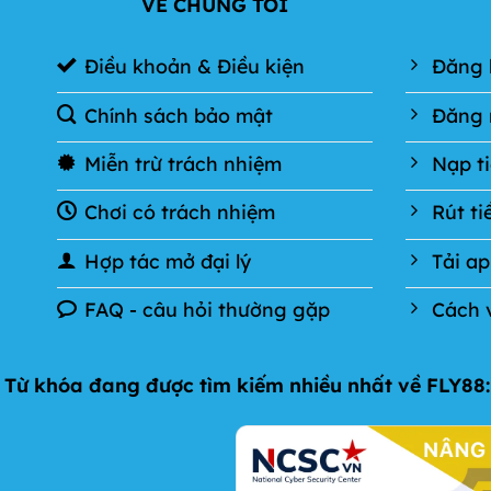
VỀ CHÚNG TÔI
Điều khoản & Điều kiện
Đăng 
Chính sách bảo mật
Đăng 
Miễn trừ trách nhiệm
Nạp ti
Chơi có trách nhiệm
Rút ti
Hợp tác mở đại lý
Tải ap
FAQ - câu hỏi thường gặp
Cách 
Từ khóa đang được tìm kiếm nhiều nhất về FLY88: