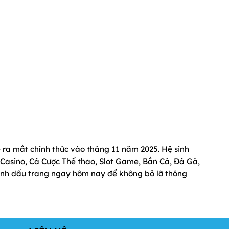
sẽ ra mắt chính thức vào tháng 11 năm 2025. Hệ sinh
 Casino, Cá Cược Thể thao, Slot Game, Bắn Cá, Đá Gà,
nh dấu trang ngay hôm nay để không bỏ lỡ thông