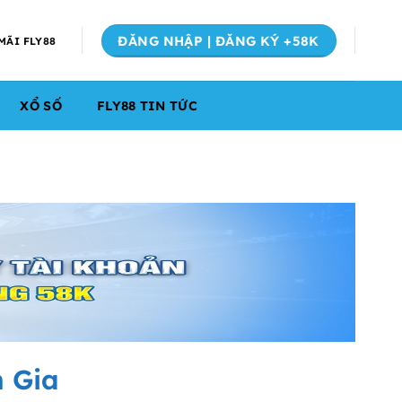
ĐĂNG NHẬP | ĐĂNG KÝ +58K
MÃI FLY88
XỔ SỐ
FLY88 TIN TỨC
 Gia