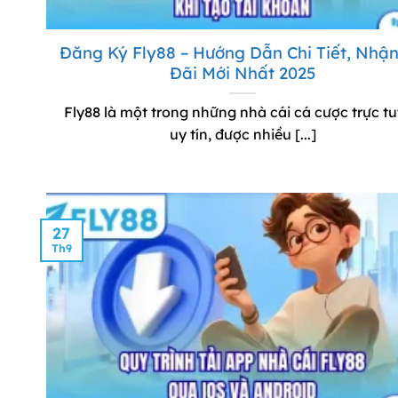
Đăng Ký Fly88 – Hướng Dẫn Chi Tiết, Nhậ
Đãi Mới Nhất 2025
Fly88 là một trong những nhà cái cá cược trực t
uy tín, được nhiều [...]
27
Th9