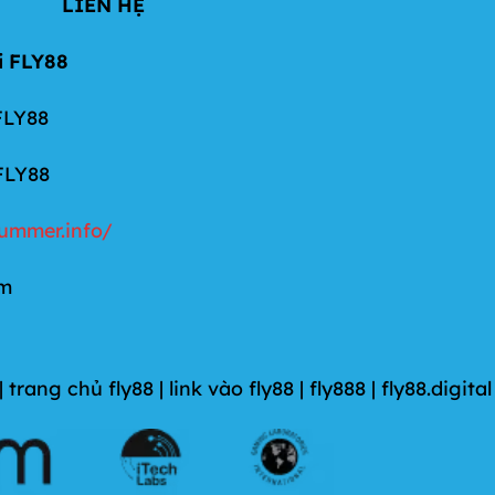
LIÊN HỆ
i FLY88
FLY88
FLY88
nummer.info/
om
| trang chủ fly88 | link vào fly88 | fly888 | fly88.digital