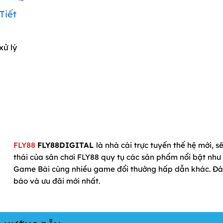
Tiết
xử lý
FLY88
FLY88DIGITAL
là nhà cái trực tuyến thế hệ mới, 
thái của sân chơi FLY88 quy tụ các sản phẩm nổi bật như
Game Bài cùng nhiều game đổi thưởng hấp dẫn khác. Đá
báo và ưu đãi mới nhất.