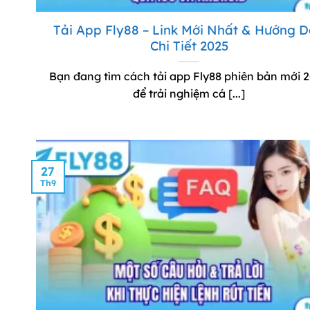
Tải App Fly88 – Link Mới Nhất & Hướng 
Chi Tiết 2025
Bạn đang tìm cách tải app Fly88 phiên bản mới 
để trải nghiệm cá [...]
27
Th9