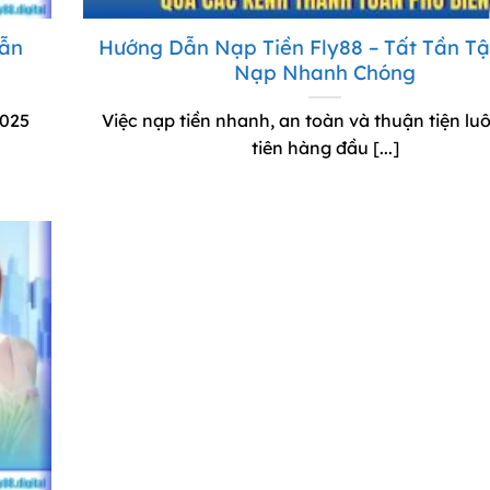
Dẫn
Hướng Dẫn Nạp Tiền Fly88 – Tất Tần Tậ
Nạp Nhanh Chóng
2025
Việc nạp tiền nhanh, an toàn và thuận tiện luô
tiên hàng đầu [...]