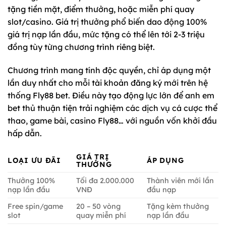
tặng tiền mặt, điểm thưởng, hoặc miễn phí quay
slot/casino. Giá trị thưởng phổ biến dao động 100%
giá trị nạp lần đầu, mức tặng có thể lên tới 2-3 triệu
đồng tùy từng chương trình riêng biệt.
Chương trình mang tính độc quyền, chỉ áp dụng một
lần duy nhất cho mỗi tài khoản đăng ký mới trên hệ
thống Fly88 bet. Điều này tạo động lực lớn để anh em
bet thủ thuận tiện trải nghiệm các dịch vụ cá cược thể
thao, game bài, casino Fly88… với nguồn vốn khởi đầu
hấp dẫn.
GIÁ TRỊ
LOẠI ƯU ĐÃI
ÁP DỤNG
THƯỞNG
Thưởng 100%
Tối đa 2.000.000
Thành viên mới lần
nạp lần đầu
VNĐ
đầu nạp
Free spin/game
20 – 50 vòng
Tặng kèm thưởng
slot
quay miễn phí
nạp lần đầu