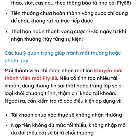
thao, slot, casino… theo thông báo từ nhà cái Fly88)
Tiền thưởng chưa hoàn thành vòng cược chỉ dùng
để chơi, không rút ra trực tiếp được
Thời hạn hoàn thành vòng cược: 7–30 ngày từ khi
nhận thưởng (tùy từng sự kiện)
Các lưu ý quan trọng giúp tránh mất thưởng hoặc
phạm quy
Mỗi thành viên chỉ được nhận một lần
khuyến mãi
thành viên mới Fly 88
. Nếu cố tình tạo nhiều tài
khoản, dùng thông tin sai thật hoặc trùng lặp sẽ bị
loại khỏi chương trình, thậm chí khóa tài khoản.
Ngoài ra, cần kiểm tra rõ các điều kiện áp dụng vì:
Tài khoản chưa xác thực sẽ không nhận thưởng
Nạp tiền không đủ mức tối thiểu, không nhập mã
ưu đãi (nếu có) sẽ bị từ chối thưởng