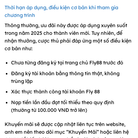
Thời hạn áp dụng, điều kiện cơ bản khi tham gia
chương trình
Thông thường, ưu đãi này được áp dụng xuyên suốt
trong năm 2025 cho thành viên mới. Tuy nhiên, để
nhận thưởng, cược thủ phải đáp ứng một số điều kiện
cơ bản như:
Chưa từng đăng ký tại trang chủ Fly88 trước đó
Đăng ký tài khoản bằng thông tin thật, không
trùng lặp
Xác thực thành công tài khoản Fly 88
Nạp tiền lần đầu đạt tối thiểu theo quy định
(thường từ 100.000 VNĐ trở lên)
Khuyến mãi sẽ được cập nhật liên tục trên website,
anh em nên theo dõi mục “Khuyến Mãi” hoặc liên hệ