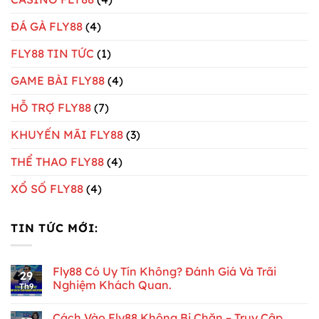
ĐÁ GÀ FLY88
(4)
FLY88 TIN TỨC
(1)
GAME BÀI FLY88
(4)
HỖ TRỢ FLY88
(7)
KHUYẾN MÃI FLY88
(3)
THỂ THAO FLY88
(4)
XỔ SỐ FLY88
(4)
TIN TỨC MỚI:
Fly88 Có Uy Tín Không? Đánh Giá Và Trãi
29
Nghiệm Khách Quan.
Th9
Cách Vào Fly88 Không Bị Chặn – Truy Cập