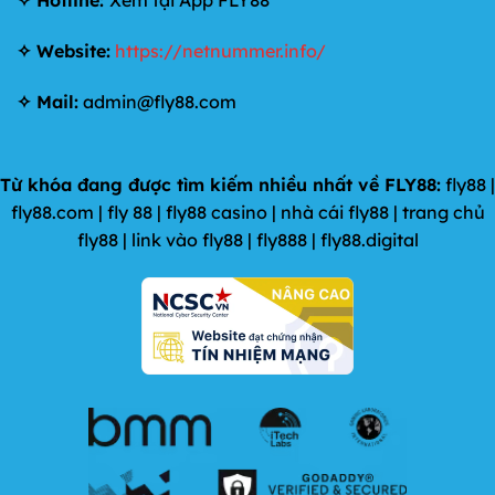
✧ Website:
https://netnummer.info/
✧ Mail:
admin@fly88.com
Từ khóa đang được tìm kiếm nhiều nhất về FLY88:
fly88 |
fly88.com | fly 88 | fly88 casino | nhà cái fly88 | trang chủ
fly88 | link vào fly88 | fly888 | fly88.digital