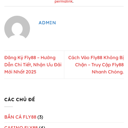
permalink
.
ADMIN
Đăng Ký Fly88 – Hướng
Cách Vào Fly88 Không Bị
Dẫn Chi Tiết, Nhận Ưu Đãi
Chặn – Truy Cập Fly88
Mới Nhất 2025
Nhanh Chóng.
CÁC CHỦ ĐỀ
BẮN CÁ FLY88
(3)
CASINO FLY88
(4)