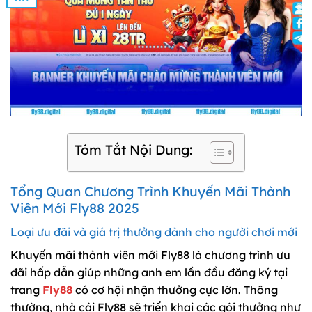
Tóm Tắt Nội Dung:
Tổng Quan Chương Trình Khuyến Mãi Thành
Viên Mới Fly88 2025
Loại ưu đãi và giá trị thưởng dành cho người chơi mới
Khuyến mãi thành viên mới Fly88 là chương trình ưu
đãi hấp dẫn giúp những anh em lần đầu đăng ký tại
trang
Fly88
có cơ hội nhận thưởng cực lớn. Thông
thường, nhà cái Fly88 sẽ triển khai các gói thưởng như