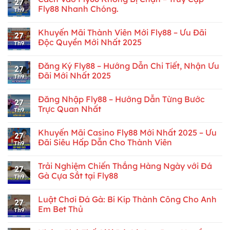
27
Fly88 Nhanh Chóng.
Th9
Khuyến Mãi Thành Viên Mới Fly88 – Ưu Đãi
27
Độc Quyền Mới Nhất 2025
Th9
Đăng Ký Fly88 – Hướng Dẫn Chi Tiết, Nhận Ưu
27
Đãi Mới Nhất 2025
Th9
Đăng Nhập Fly88 – Hướng Dẫn Từng Bước
27
Trực Quan Nhất
Th9
Khuyến Mãi Casino Fly88 Mới Nhất 2025 – Ưu
27
Đãi Siêu Hấp Dẫn Cho Thành Viên
Th9
Trải Nghiệm Chiến Thắng Hàng Ngày với Đá
27
Gà Cựa Sắt tại Fly88
Th9
Luật Chơi Đá Gà: Bí Kíp Thành Công Cho Anh
27
Em Bet Thủ
Th9