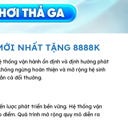
8 MỚI NHẤT TẶNG 8888K
hệ thống vận hành ổn định và định hướng phát
 không ngừng hoàn thiện và mở rộng hệ sinh
ắn cá đổi thưởng.
n lược phát triển bền vững. Hệ thống vận
 điểm. Quá trình mở rộng quy mô diễn ra