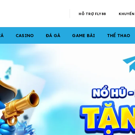
HỖ TRỢ FLY88
KHUYẾN 
CÁ
CASINO
ĐÁ GÀ
GAME BÀI
THỂ THAO