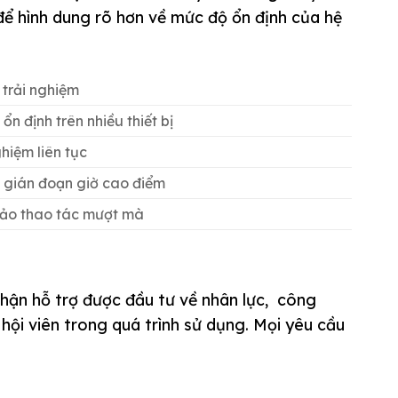
 để hình dung rõ hơn về mức độ ổn định của hệ
h trải nghiệm
 ổn định trên nhiều thiết bị
ghiệm liên tục
gián đoạn giờ cao điểm
ảo thao tác mượt mà
phận hỗ trợ được đầu tư về nhân lực, công
 hội viên trong quá trình sử dụng. Mọi yêu cầu