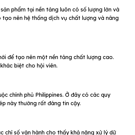
o sản phẩm tại nền tảng luôn có số lượng lớn và
 tạo nên hệ thống dịch vụ chất lượng và nâng
mới để tạo nên một nền tảng chất lượng cao.
hác biệt cho hội viên.
ộc chính phủ Philippines. Ở đây có các quy
ép này thường rất đáng tin cậy.
ác chỉ số vận hành cho thấy khả năng xử lý dữ