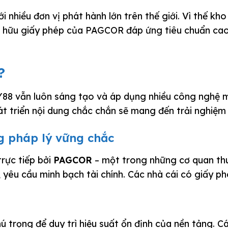
i nhiều đơn vị phát hành lớn trên thế giới. Vì thế kh
ở hữu giấy phép của PAGCOR đáp ứng tiêu chuẩn cao
?
LY88 vẫn luôn sáng tạo và áp dụng nhiều công nghệ 
t triển nội dung chắc chắn sẽ mang đến trải nghiệm k
g pháp lý vững chắc
rực tiếp bởi
PAGCOR
– một trong những cơ quan thu
 yêu cầu minh bạch tài chính. Các nhà cái có giấy ph
ú trọng để duy trì hiệu suất ổn định của nền tảng. C