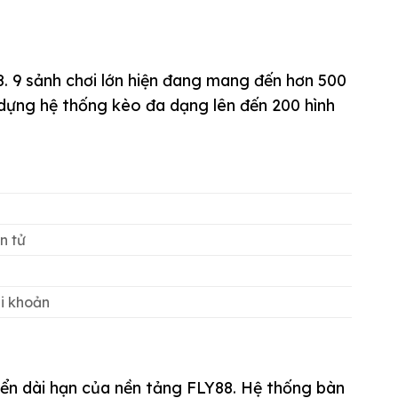
. 9 sảnh chơi lớn hiện đang mang đến hơn 500
 dựng hệ thống kèo đa dạng lên đến 200 hình
n tử
i khoản
riển dài hạn của nền tảng FLY88. Hệ thống bàn