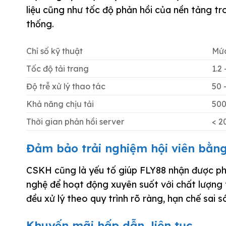
liệu cũng như tốc độ phản hồi của nền tảng tr
thống.
Chỉ số kỹ thuật
Mức
Tốc độ tải trang
1.2 
Độ trễ xử lý thao tác
50 
Khả năng chịu tải
500
Thời gian phản hồi server
< 2
Đảm bảo trải nghiệm hội viên bằng
CSKH cũng là yếu tố giúp FLY88 nhận được phả
nghệ để hoạt động xuyên suốt với chất lượng t
đều xử lý theo quy trình rõ ràng, hạn chế sai s
Khuyến mãi hấp dẫn, liên tục