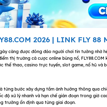
LY88.COM 2026 | LINK FLY 8
, ngày càng được đông đảo người chơi tin tưởng nhờ 
i điểm thị trường cá cược online bùng nổ, FLY88.COM
 thể thao, casino trực tuyến, slot game, nổ hũ và b
và từng bước xây dựng tầm ảnh hưởng thông qua chiế
 độ xử lý nhanh và hạn chế gián đoạn trong giờ cao
ng trưởng ổn định qua từng giai đoạn.