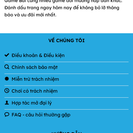
Game Bài cùng nhiều game đổi thưởng hấp dẫn khác.
Đánh dấu trang ngay hôm nay để không bỏ lỡ thông
báo và ưu đãi mới nhất.
VỀ CHÚNG TÔI
Điều khoản & Điều kiện
Chính sách bảo mật
Miễn trừ trách nhiệm
Chơi có trách nhiệm
Hợp tác mở đại lý
FAQ - câu hỏi thường gặp