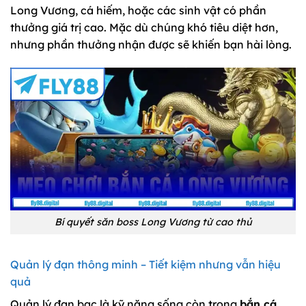
Long Vương, cá hiếm, hoặc các sinh vật có phần
thưởng giá trị cao. Mặc dù chúng khó tiêu diệt hơn,
nhưng phần thưởng nhận được sẽ khiến bạn hài lòng.
Bí quyết săn boss Long Vương từ cao thủ
Quản lý đạn thông minh – Tiết kiệm nhưng vẫn hiệu
quả
Quản lý đạn bạc là kỹ năng sống còn trong
bắn cá