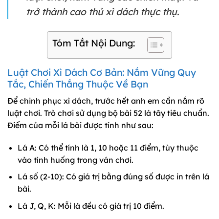
trở thành cao thủ xì dách thực thụ.
Tóm Tắt Nội Dung:
Luật Chơi Xì Dách Cơ Bản: Nắm Vững Quy
Tắc, Chiến Thắng Thuộc Về Bạn
Để chinh phục xì dách, trước hết anh em cần nắm rõ
luật chơi. Trò chơi sử dụng bộ bài 52 lá tây tiêu chuẩn.
Điểm của mỗi lá bài được tính như sau:
Lá A: Có thể tính là 1, 10 hoặc 11 điểm, tùy thuộc
vào tình huống trong ván chơi.
Lá số (2-10): Có giá trị bằng đúng số được in trên lá
bài.
Lá J, Q, K: Mỗi lá đều có giá trị 10 điểm.