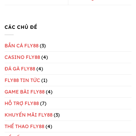
CÁC CHỦ ĐỀ
BẮN CÁ FLY88
(3)
CASINO FLY88
(4)
ĐÁ GÀ FLY88
(4)
FLY88 TIN TỨC
(1)
GAME BÀI FLY88
(4)
HỖ TRỢ FLY88
(7)
KHUYẾN MÃI FLY88
(3)
THỂ THAO FLY88
(4)