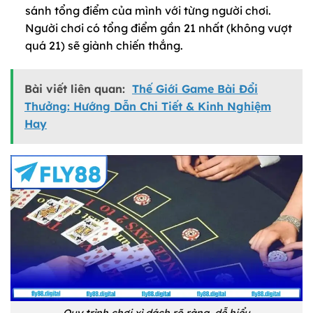
sánh tổng điểm của mình với từng người chơi.
Người chơi có tổng điểm gần 21 nhất (không vượt
quá 21) sẽ giành chiến thắng.
Bài viết liên quan:
Thế Giới Game Bài Đổi
Thưởng: Hướng Dẫn Chi Tiết & Kinh Nghiệm
Hay
Quy trình chơi xì dách rõ ràng, dễ hiểu