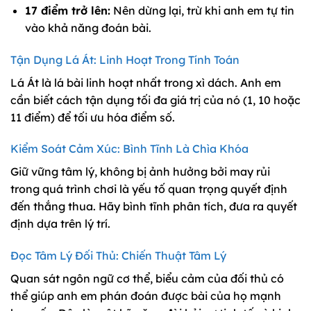
17 điểm trở lên:
Nên dừng lại, trừ khi anh em tự tin
vào khả năng đoán bài.
Tận Dụng Lá Át: Linh Hoạt Trong Tính Toán
Lá Át là lá bài linh hoạt nhất trong xì dách. Anh em
cần biết cách tận dụng tối đa giá trị của nó (1, 10 hoặc
11 điểm) để tối ưu hóa điểm số.
Kiểm Soát Cảm Xúc: Bình Tĩnh Là Chìa Khóa
Giữ vững tâm lý, không bị ảnh hưởng bởi may rủi
trong quá trình chơi là yếu tố quan trọng quyết định
đến thắng thua. Hãy bình tĩnh phân tích, đưa ra quyết
định dựa trên lý trí.
Đọc Tâm Lý Đối Thủ: Chiến Thuật Tâm Lý
Quan sát ngôn ngữ cơ thể, biểu cảm của đối thủ có
thể giúp anh em phán đoán được bài của họ mạnh