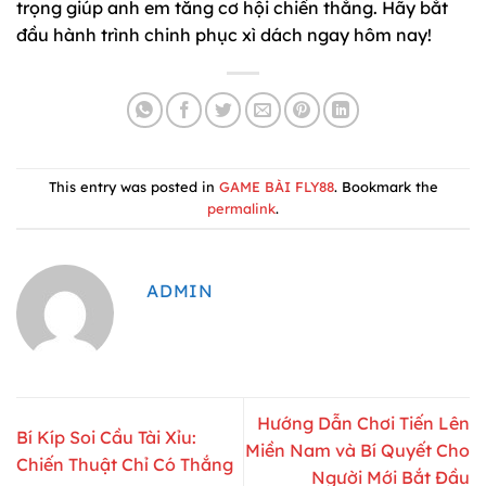
trọng giúp anh em tăng cơ hội chiến thắng. Hãy bắt
đầu hành trình chinh phục xì dách ngay hôm nay!
This entry was posted in
GAME BÀI FLY88
. Bookmark the
permalink
.
ADMIN
Hướng Dẫn Chơi Tiến Lên
Bí Kíp Soi Cầu Tài Xỉu:
Miền Nam và Bí Quyết Cho
Chiến Thuật Chỉ Có Thắng
Người Mới Bắt Đầu